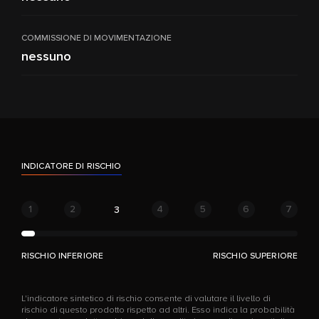
COMMISSIONE DI MOVIMENTAZIONE
nessuno
INDICATORE DI RISCHIO
1
2
4
5
6
7
3
RISCHIO INFERIORE
RISCHIO SUPERIORE
L'indicatore sintetico di rischio consente di valutare il livello di
rischio di questo prodotto rispetto ad altri. Esso indica la probabilità