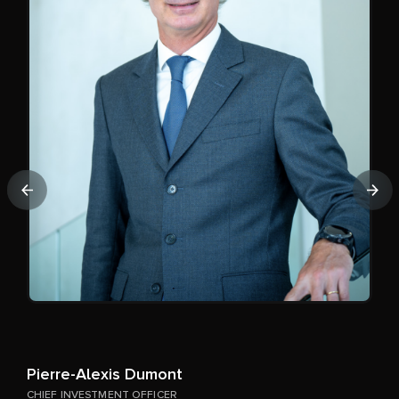
Precedente
Pro
A
H
Pierre-Alexis Dumont
CHIEF INVESTMENT OFFICER