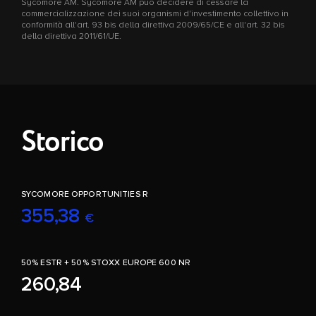
Sycomore AM. Sycomore AM può decidere di cessare la
commercializzazione dei suoi organismi d'investimento collettivo in
conformità all'art. 93 bis della direttiva 2009/65/CE e all'art. 32 bis
della direttiva 2011/61/UE.
Storico
SYCOMORE OPPORTUNITIES R
355,38
€
50% ESTR + 50% STOXX EUROPE 600 NR
260,84