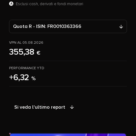
A
Esclusi cash, derivati e fondi monetari
Quota R - ISIN: FR0010363366
VPN AL 05.08.2026
355,38
€
PERFORMANCE YTD
+6,32
%
Si veda l'ultimo report