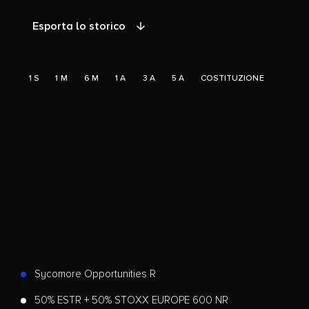
Esporta lo storico
1 S
1 M
6 M
1 A
3 A
5 A
COSTITUZIONE
Sycomore Opportunities R
50% ESTR + 50% STOXX EUROPE 600 NR