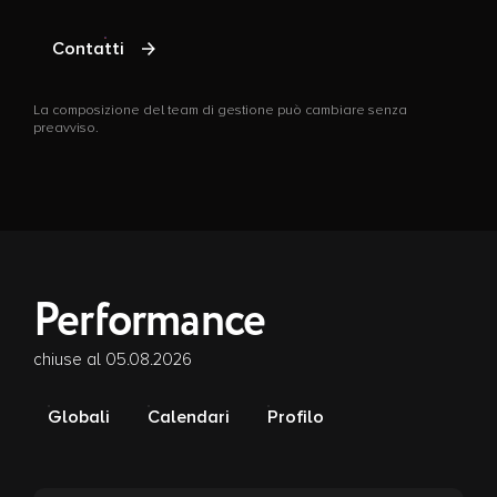
L
p
Contatti
La composizione del team di gestione può cambiare senza
preavviso.
Performance
chiuse al 05.08.2026
Globali
Calendari
Profilo