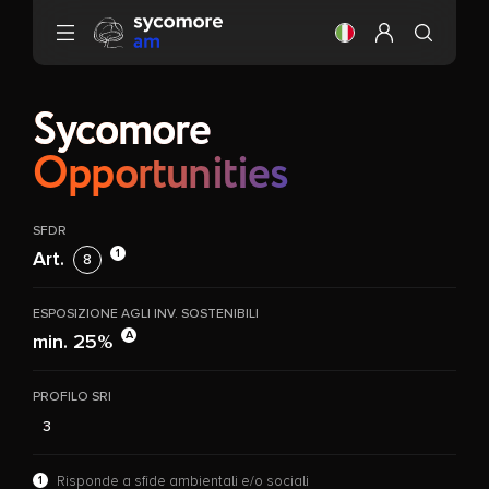
Vai al contenuto
Cambiare la lingua
Configura il m
Sycomore
Opportunities
SFDR
1
Art.
8
ESPOSIZIONE AGLI INV. SOSTENIBILI
A
min. 25%
PROFILO SRI
3
1
Risponde a sfide ambientali e/o sociali