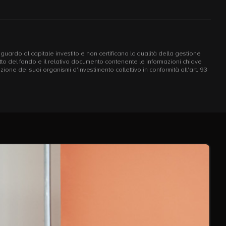
riguardo al capitale investito e non certificano la qualità della gestione
ospetto del fondo e il relativo documento contenente le informazioni chiave
one dei suoi organismi d'investimento collettivo in conformità all'art. 93