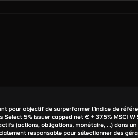
ant pour objectif de surperformer l’indice de ré
elect 5% issuer capped net € + 37.5% MSCI W SRI
d’actifs (actions, obligations, monétaire, …) dans u
cialement responsable pour sélectionner des géra