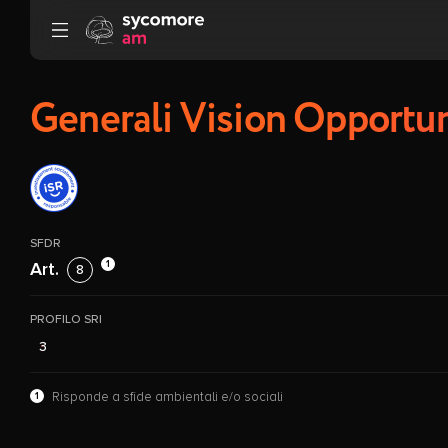
Vai al contenuto
Generali Vision Opportun
SFDR
1
Art.
8
PROFILO SRI
3
1
Risponde a sfide ambientali e/o sociali