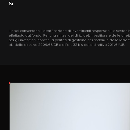
Sì
I label consentono l'identificazione di investimenti responsabili e sostenibi
effettuata dal fondo. Per una sintesi dei diritti dell'investitore e delle di
per gli investitori, nonché la politica di gestione dei reclami e delle la
bis della direttiva 2009/65/CE e all'art. 32 bis della direttiva 2011/61/UE.