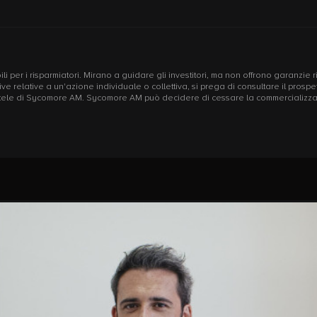
li per i risparmiatori. Mirano a guidare gli investitori, ma non offrono garanzie 
rettive relative a un'azione individuale o collettiva, si prega di consultare il pr
mentele di Sycomore AM. Sycomore AM può decidere di cessare la commercializzazi