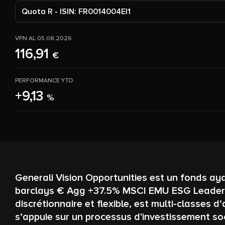
Quota R - ISIN: FR0014004EI1
VPN AL 05.08.2026
116,91
€
PERFORMANCE YTD
+9,13
%
Generali Vision Opportunities est un fonds ay
barclays € Agg +37.5% MSCI EMU ESG Leaders S
discrétionnaire et flexible, est multi-classes 
s’appuie sur un processus d'investissement so