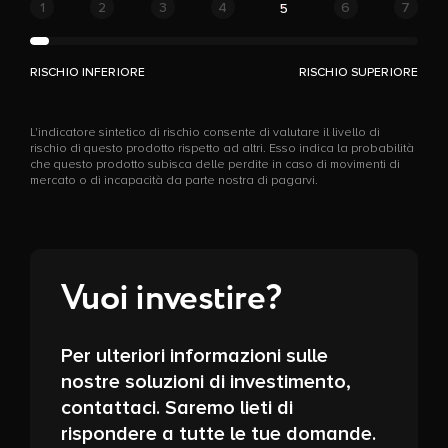
1
2
3
4
6
7
5
RISCHIO INFERIORE
RISCHIO SUPERIORE
L'indicatore sintetico di rischio consente di valutare il livello di
rischio di questo prodotto rispetto ad altri. Esso indica la probabilità
che questo prodotto subisca delle perdite in caso di movimenti di
mercato o di incapacità da parte nostra di pagarvi.
Vuoi investire?
Per ulteriori informazioni sulle
nostre soluzioni di investimento,
contattaci. Saremo lieti di
rispondere a tutte le tue domande.