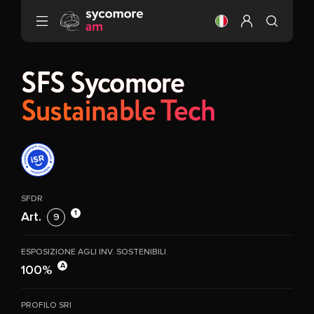
Vai al contenuto
Cambiare la lingua
Configura il m
SFS Sycomore
Sustainable Tech
SFDR
1
Art.
9
ESPOSIZIONE AGLI INV. SOSTENIBILI
A
100%
PROFILO SRI