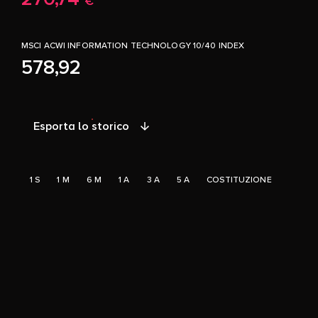
€
MSCI ACWI INFORMATION TECHNOLOGY 10/40 INDEX
578,92
Esporta lo storico
1 S
1 M
6 M
1 A
3 A
5 A
COSTITUZIONE