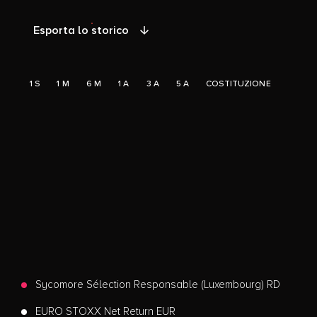
Esporta lo storico
1 S
1 M
6 M
1 A
3 A
5 A
COSTITUZIONE
Sycomore Sélection Responsable (Luxembourg) RD
EURO STOXX Net Return EUR