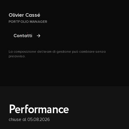
Olivier Cassé
G
PORTFOLIO MANAGER
P
Contatti
La composizione del team di gestione può cambiare senza
L
preavviso.
p
Performance
chiuse al 05.08.2026