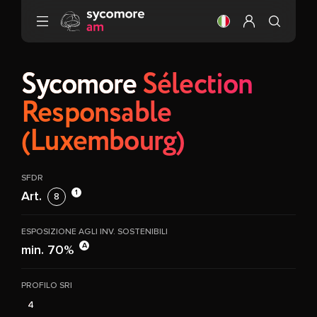
Vai al contenuto
Cambiare la lingua
Configura il m
Sycomore
Sélection
Responsable
(Luxembourg)
SFDR
1
Art.
8
ESPOSIZIONE AGLI INV. SOSTENIBILI
A
min. 70%
PROFILO SRI
4