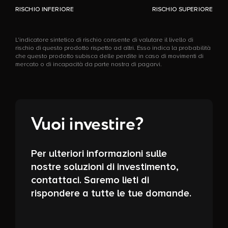
RISCHIO INFERIORE
RISCHIO SUPERIORE
L'indicatore sintetico di rischio consente di valutare il livello di
rischio di questo prodotto rispetto ad altri. Esso indica la probabilità
che questo prodotto subisca delle perdite in caso di movimenti di
mercato o di incapacità da parte nostra di pagarvi.
Vuoi investire?
Per ulteriori informazioni sulle
nostre soluzioni di investimento,
contattaci. Saremo lieti di
rispondere a tutte le tue domande.