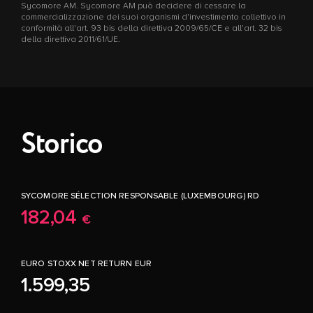
Sycomore AM. Sycomore AM può decidere di cessare la
commercializzazione dei suoi organismi d'investimento collettivo in
conformità all'art. 93 bis della direttiva 2009/65/CE e all'art. 32 bis
della direttiva 2011/61/UE.
Storico
SYCOMORE SÉLECTION RESPONSABLE (LUXEMBOURG) RD
182,04
€
EURO STOXX NET RETURN EUR
1.599,35