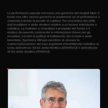
Le performance passate non sono una garanzia dei risultati futuri. Il
fondo non offre alcuna garanzia di rendimento né di performance e
comporta il rischio di perdite di capitale. Per una sintesi dei diritti
dell'investitore e delle direttive relative a un'azione individuale o
collettiva, La invitiamo a consultare il prospetto del fondo e il
relativo documento contenente le informazioni chiave per gli
investitori, nonché la politica di trattamento dei reclami e delle
lamentele. Sycomore AM può decidere di cessare la
commercializzazione dei suoi organismi d'investimento collettivo ai
sensi dell'articolo 93 bis della direttiva 2009/65/CE e dell'articolo
32 bis della direttiva 2011/61/UE.