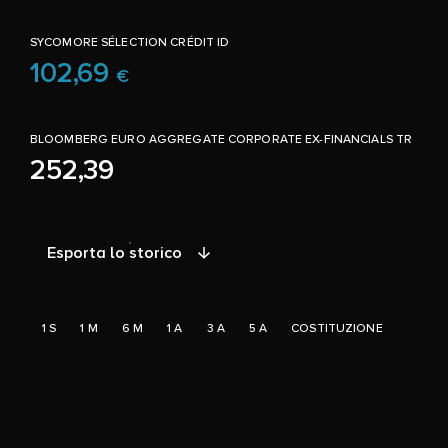
SYCOMORE SÉLECTION CRÉDIT ID
102,69
€
BLOOMBERG EURO AGGREGATE CORPORATE EX-FINANCIALS TR
252,39
Esporta lo storico
1 S
1 M
6 M
1 A
3 A
5 A
COSTITUZIONE