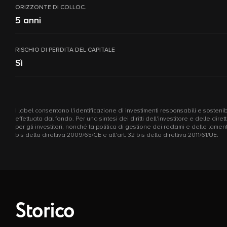
ORIZZONTE DI COLLOC.
5 anni
RISCHIO DI PERDITA DEL CAPITALE
Sì
I label consentono l'identificazione di investimenti responsabili e sostenibi
effettuata dal fondo. Per una sintesi dei diritti dell'investitore e delle di
per gli investitori, nonché la politica di gestione dei reclami e delle la
bis della direttiva 2009/65/CE e all'art. 32 bis della direttiva 2011/61/UE.
Storico