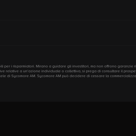
li per i risparmiatori. Mirano a guidare gli investitori, ma non offrono garanzie 
rettive relative a un'azione individuale o collettiva, si prega di consultare il pr
mentele di Sycomore AM. Sycomore AM può decidere di cessare la commercializzazi