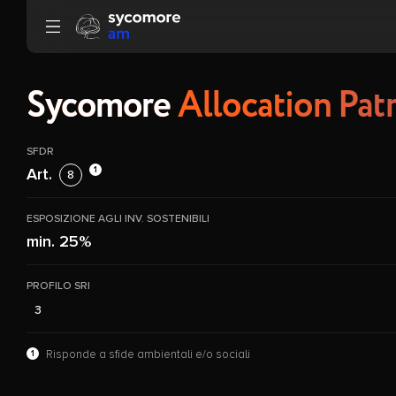
Vai al contenuto
Sycomore
Allocation Pat
SFDR
1
Art.
8
ESPOSIZIONE AGLI INV. SOSTENIBILI
min. 25%
PROFILO SRI
3
1
Risponde a sfide ambientali e/o sociali