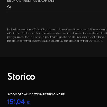
RISCHIO DI PERDITA DEL CAPITALE
Sì
I label consentono l'identificazione di investimenti responsabili e sostenibi
effettuata dal fondo. Per una sintesi dei diritti dell'investitore e delle di
per gli investitori, nonché la politica di gestione dei reclami e delle la
bis della direttiva 2009/65/CE e all'art. 32 bis della direttiva 2011/61/UE.
Storico
SYCOMORE ALLOCATION PATRIMOINE RD
151,04
€