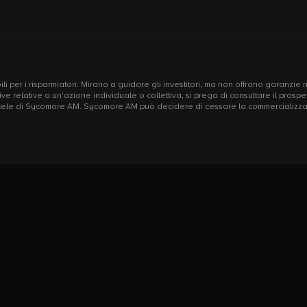
li per i risparmiatori. Mirano a guidare gli investitori, ma non offrono garanzie 
rettive relative a un'azione individuale o collettiva, si prega di consultare il pr
mentele di Sycomore AM. Sycomore AM può decidere di cessare la commercializzazi